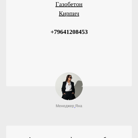
Газобетон
Кирпич
+79641208453
Менеджер
Яна